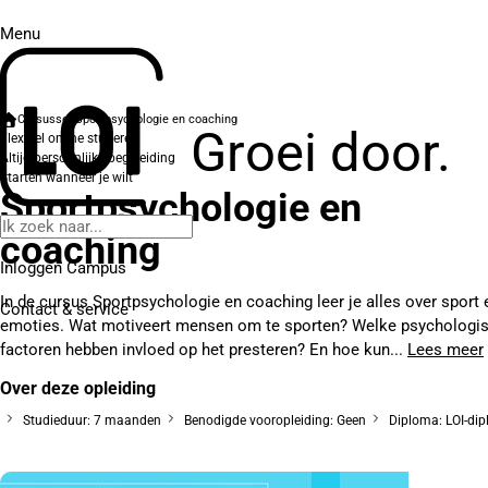
Menu
Cursussen
Sportpsychologie en coaching
Groei door.
Flexibel online studeren
Altijd persoonlijke begeleiding
Starten wanneer je wilt
Sportpsychologie en
coaching
Inloggen Campus
In de cursus Sportpsychologie en coaching leer je alles over sport 
Contact
& service
emoties. Wat motiveert mensen om te sporten? Welke psychologi
factoren hebben invloed op het presteren? En hoe kun...
Lees meer
Over deze opleiding
Studieduur: 7 maanden
Benodigde vooropleiding: Geen
Diploma: LOI-di