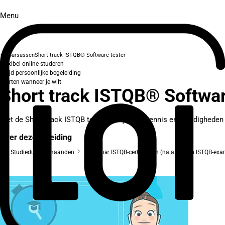
Menu
Cursussen
Short track ISTQB® Software tester
Flexibel online studeren
Altijd persoonlijke begeleiding
Starten wanneer je wilt
Short track ISTQB® Softwar
Met de Short track ISTQB tester doe je alle kennis en vaardigheden o
Over deze opleiding
Studieduur: 6 maanden
Diploma: ISTQB-certificaten (na afleggen ISTQB-ex