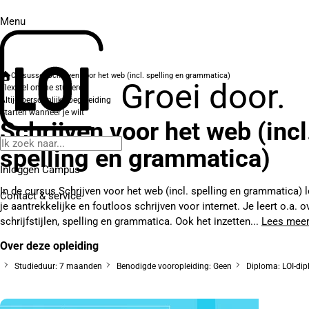
Menu
Cursussen
Schrijven voor het web (incl. spelling en grammatica)
Groei door.
Flexibel online studeren
Altijd persoonlijke begeleiding
Starten wanneer je wilt
Schrijven voor het web (incl
spelling en grammatica)
Inloggen Campus
In de cursus Schrijven voor het web (incl. spelling en grammatica) l
Contact
& service
je aantrekkelijke en foutloos schrijven voor internet. Je leert o.a. o
schrijfstijlen, spelling en grammatica. Ook het inzetten...
Lees mee
Over deze opleiding
Studieduur: 7 maanden
Benodigde vooropleiding: Geen
Diploma: LOI-di