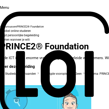
Menu
Cursussen
PRINCE2® Foundation
Flexibel online studeren
Altijd persoonlijke begeleiding
Starten wanneer je wilt
PRINCE2® Foundation
In de ICT is een enorme vraag naar goed opgeleide werknemers. Wil 
Over deze opleiding
Studieduur: 3 maanden
Benodigde vooropleiding: Geen
Diploma: PRINC