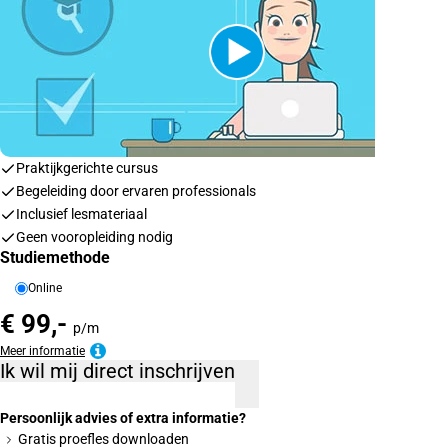
Praktijkgerichte cursus
Begeleiding door ervaren professionals
Inclusief lesmateriaal
Geen vooropleiding nodig
Studiemethode
Online
€ 99,-
p/m
Meer informatie
Ik wil mij direct inschrijven
Persoonlijk advies of extra informatie?
Gratis proefles downloaden