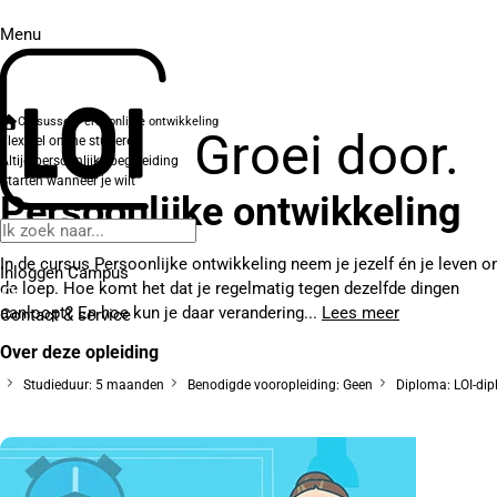
Menu
Cursussen
Persoonlijke ontwikkeling
Groei door.
Flexibel online studeren
Altijd persoonlijke begeleiding
Starten wanneer je wilt
Persoonlijke ontwikkeling
In de cursus Persoonlijke ontwikkeling neem je jezelf én je leven o
Inloggen Campus
de loep. Hoe komt het dat je regelmatig tegen dezelfde dingen
aanloopt? En hoe kun je daar verandering...
Lees meer
Contact
& service
Over deze opleiding
Studieduur: 5 maanden
Benodigde vooropleiding: Geen
Diploma: LOI-di