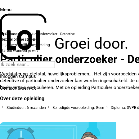
Menu
Cursussen
Particulier onderzoeker - Detective
Groei door.
Flexibel online studeren
Altijd persoonlijke begeleiding
Starten wanneer je wilt
Particulier onderzoeker - D
Verduistering, diefstal, huwelijksproblemen... Het zijn voorbeelden 
Inloggen Campus
detective of particulier onderzoeker kan worden ingeschakeld. Je 
bedrijven als particulieren. Met de opleiding Particulier onderzoeker
Contact
& service
Over deze opleiding
Studieduur: 6 maanden
Benodigde vooropleiding: Geen
Diploma: SVPB-d