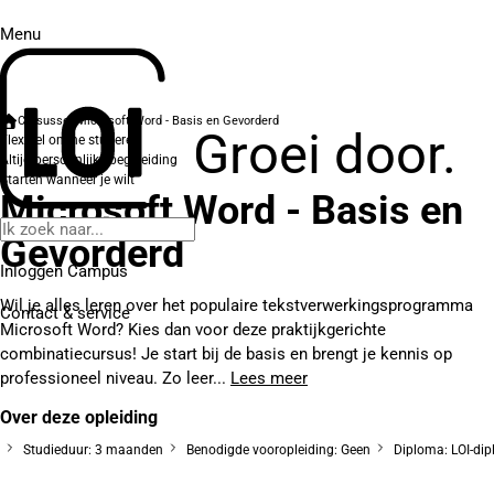
Menu
Cursussen
Microsoft Word - Basis en Gevorderd
Groei door.
Flexibel online studeren
Altijd persoonlijke begeleiding
Starten wanneer je wilt
Microsoft Word - Basis en
Gevorderd
Inloggen Campus
Wil je alles leren over het populaire tekstverwerkingsprogramma
Contact
& service
Microsoft Word? Kies dan voor deze praktijkgerichte
combinatiecursus! Je start bij de basis en brengt je kennis op
professioneel niveau. Zo leer...
Lees meer
Over deze opleiding
Studieduur: 3 maanden
Benodigde vooropleiding: Geen
Diploma: LOI-di