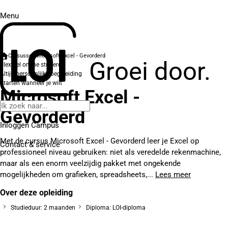
Menu
Cursussen
Microsoft Excel - Gevorderd
Groei door.
Flexibel online studeren
Altijd persoonlijke begeleiding
Starten wanneer je wilt
Microsoft Excel -
Gevorderd
Inloggen Campus
Met de cursus Microsoft Excel - Gevorderd leer je Excel op
Contact
& service
professioneel niveau gebruiken: niet als veredelde rekenmachine,
maar als een enorm veelzijdig pakket met ongekende
mogelijkheden om grafieken, spreadsheets,...
Lees meer
Over deze opleiding
Studieduur: 2 maanden
Diploma: LOI-diploma