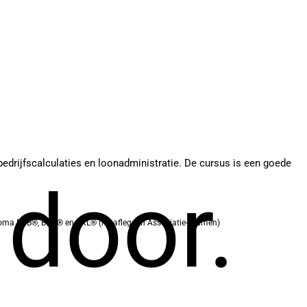
 bedrijfscalculaties en loonadministratie. De cursus is een goede
 door.
loma BKB®, BKC® en BKL® (na afleggen Associatie-examen)