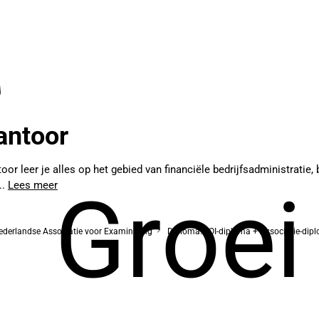
antoor
r leer je alles op het gebied van financiële bedrijfsadministratie,
..
Lees meer
Groei
derlandse Associatie voor Examinering
Diploma: LOI-diploma + Associatie-dip