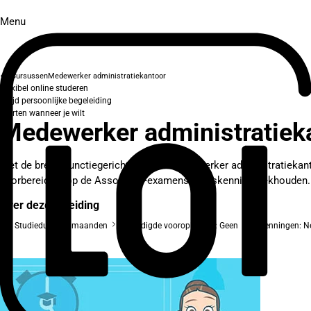
Menu
Cursussen
Medewerker administratiekantoor
Flexibel online studeren
Altijd persoonlijke begeleiding
Starten wanneer je wilt
Medewerker administratiek
Met de brede, functiegerichte cursus Medewerker administratiekantoo
voorbereiding op de Associatie-examens Basiskennis boekhouden.
Over deze opleiding
Studieduur: 12 maanden
Benodigde vooropleiding: Geen
Erkenningen: Ne