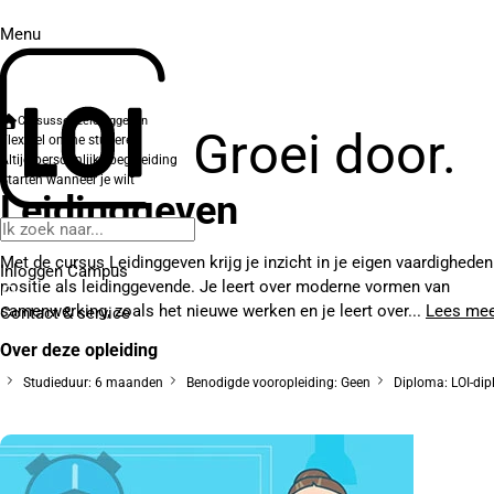
Menu
Cursussen
Leidinggeven
Groei door.
Flexibel online studeren
Altijd persoonlijke begeleiding
Starten wanneer je wilt
Leidinggeven
Met de cursus Leidinggeven krijg je inzicht in je eigen vaardigheden
Inloggen Campus
positie als leidinggevende. Je leert over moderne vormen van
samenwerking, zoals het nieuwe werken en je leert over...
Lees me
Contact
& service
Over deze opleiding
Studieduur: 6 maanden
Benodigde vooropleiding: Geen
Diploma: LOI-di