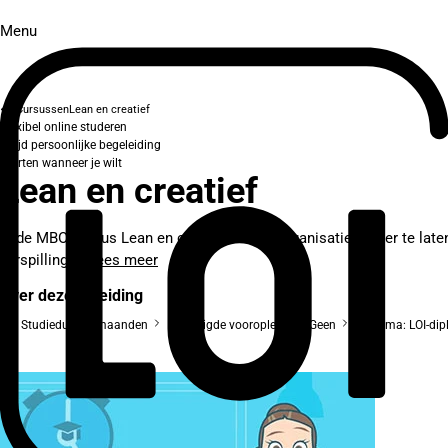
Menu
Cursussen
Lean en creatief
Flexibel online studeren
Altijd persoonlijke begeleiding
Starten wanneer je wilt
Lean en creatief
In de MBO-cursus Lean en creatief leer je organisaties beter te l
verspilling....
Lees meer
Over deze opleiding
Studieduur: 2 maanden
Benodigde vooropleiding: Geen
Diploma: LOI-di