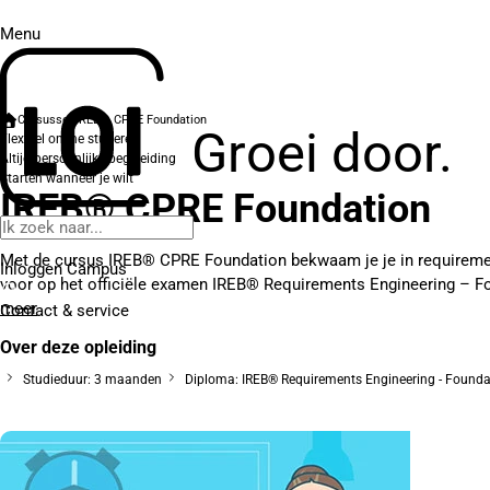
Menu
Cursussen
IREB® CPRE Foundation
Groei door.
Flexibel online studeren
Altijd persoonlijke begeleiding
Starten wanneer je wilt
IREB® CPRE Foundation
Met de cursus IREB® CPRE Foundation bekwaam je je in requirement
Inloggen Campus
voor op het officiële examen IREB® Requirements Engineering – Fo
meer
Contact
& service
Over deze opleiding
Studieduur: 3 maanden
Diploma: IREB® Requirements Engineering - Foundati