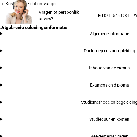
Kostenoverzicht ontvangen
Vragen of persoonlijk
Bel 071 - 545 1234
W
advies?
Uitgebreide opleidingsinformatie
Algemene informatie
Doelgroep en vooropleiding
Inhoud van de cursus
Examens en diploma
Studiemethode en begeleidin
Studieduur en kosten
Veelgestelde vragen