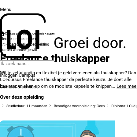
Menu
Cursussen
Freelance thuiskapper
Groei door.
Flexibel online studeren
Altijd persoonlijke begeleiding
Starten wanneer je wilt
Freelance thuiskapper
Wil je zelfstandig en flexibel je geld verdienen als thuiskapper? Dan
Inloggen Campus
LOI-cursus Freelance thuiskapper de perfecte keuze. Je doet alle
basistechnieken op om de mooiste kapsels te knippen...
Lees mee
Contact
& service
Over deze opleiding
Studieduur: 11 maanden
Benodigde vooropleiding: Geen
Diploma: LOI-d