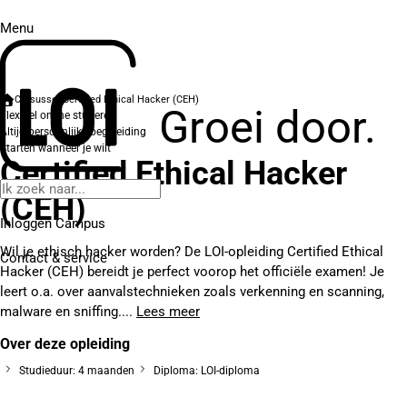
Menu
Cursussen
Certified Ethical Hacker (CEH)
Groei door.
Flexibel online studeren
Altijd persoonlijke begeleiding
Starten wanneer je wilt
Certified Ethical Hacker
(CEH)
Inloggen Campus
Wil je ethisch hacker worden? De LOI-opleiding Certified Ethical
Contact
& service
Hacker (CEH) bereidt je perfect voorop het officiële examen! Je
leert o.a. over aanvalstechnieken zoals verkenning en scanning,
malware en sniffing....
Lees meer
Over deze opleiding
Studieduur: 4 maanden
Diploma: LOI-diploma