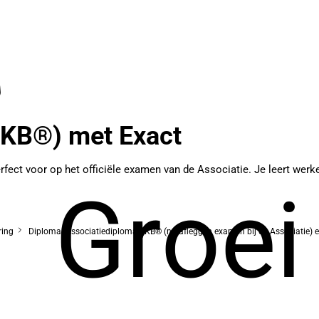
BKB®) met Exact
fect voor op het officiële examen van de Associatie. Je leert we
Groei
ring
Diploma: Associatiediploma BKB® (na afleggen examen bij de Associatie) 