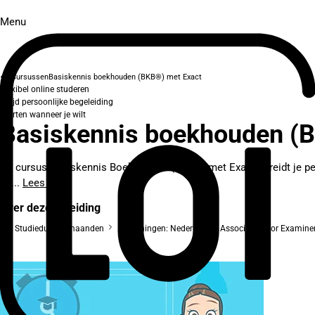
Menu
Cursussen
Basiskennis boekhouden (BKB®) met Exact
Flexibel online studeren
Altijd persoonlijke begeleiding
Starten wanneer je wilt
Basiskennis boekhouden (
De cursus Basiskennis Boekhouden (BKB®) met Exact bereidt je per
en...
Lees meer
Over deze opleiding
Studieduur: 5 maanden
Erkenningen: Nederlandse Associatie voor Examine