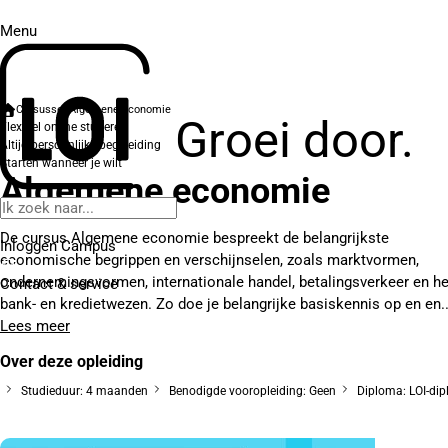
Menu
Cursussen
Algemene economie
Groei door.
Flexibel online studeren
Altijd persoonlijke begeleiding
Starten wanneer je wilt
Algemene economie
De cursus Algemene economie bespreekt de belangrijkste
Inloggen Campus
economische begrippen en verschijnselen, zoals marktvormen,
ondernemingsvormen, internationale handel, betalingsverkeer en he
Contact
& service
bank- en kredietwezen. Zo doe je belangrijke basiskennis op en en..
Lees meer
Over deze opleiding
Studieduur: 4 maanden
Benodigde vooropleiding: Geen
Diploma: LOI-di