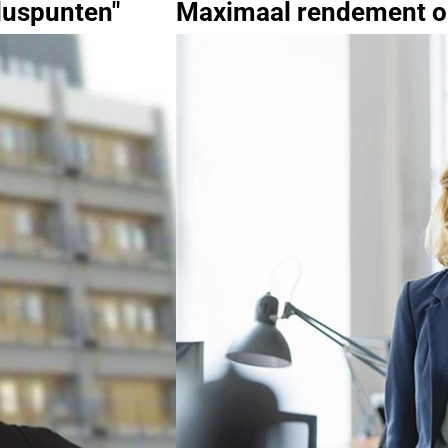
luspunten"
Maximaal rendement op