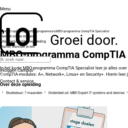
Menu
MBO-opleidingen
MBO-programma's
MBO-programma CompTIA Specialist
Groei door.
Flexibel online studeren
Altijd persoonlijke begeleiding
Starten wanneer je wilt
MBO-programma CompTIA S
In het korte MBO-programma CompTIA Specialist leer je alles over IC
Inloggen Campus
CompTIA-modules: A+, Network+, Linux+ en Security+. Hierin leer je 
Contact
& service
Over deze opleiding
Studieduur: 7 maanden
Onderdeel uit: MBO Expert IT systems and devices