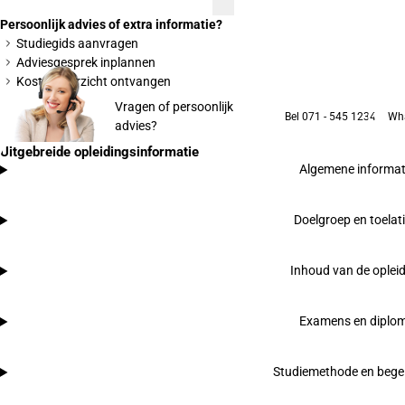
Persoonlijk advies of extra informatie?
Studiegids aanvragen
Adviesgesprek inplannen
Kostenoverzicht ontvangen
Vragen of persoonlijk
Bel 071 - 545 1234
Wh
advies?
Uitgebreide opleidingsinformatie
Algemene informat
Doelgroep en toelat
Inhoud van de oplei
Examens en diplo
Studiemethode en begel