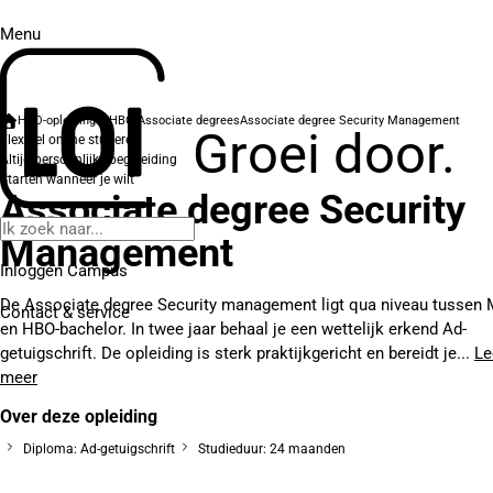
Menu
HBO-opleidingen
HBO Associate degrees
Associate degree Security Management
Groei door.
Flexibel online studeren
Altijd persoonlijke begeleiding
Starten wanneer je wilt
Associate degree Security
Management
Inloggen Campus
De Associate degree Security management ligt qua niveau tussen
Contact
& service
en HBO-bachelor. In twee jaar behaal je een wettelijk erkend Ad-
getuigschrift. De opleiding is sterk praktijkgericht en bereidt je...
Le
meer
Over deze opleiding
Diploma: Ad-getuigschrift
Studieduur: 24 maanden