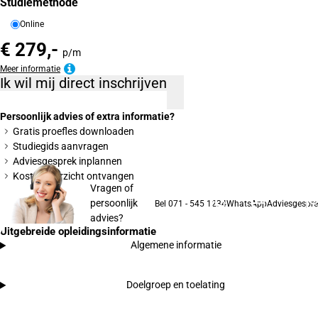
Studiemethode
Online
€ 279,-
p/m
Meer informatie
Ik wil mij direct inschrijven
Persoonlijk advies of extra informatie?
Gratis proefles downloaden
Studiegids aanvragen
Adviesgesprek inplannen
Kostenoverzicht ontvangen
Vragen of
persoonlijk
Bel 071 - 545 1234
WhatsApp
Adviesgespre
advies?
Uitgebreide opleidingsinformatie
Algemene informatie
Doelgroep en toelating