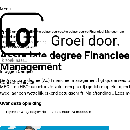
Menu
HBO-opleidingen
HBO Associate degrees
Associate degree Financieel Management
Groei door.
Flexibel online studeren
Altijd persoonlijke begeleiding
Starten wanneer je wilt
Associate degree Financiee
Management
Inloggen Campus
De Associate degree (Ad) Financieel management ligt qua niveau 
Contact
& service
MBO 4 en HBO-bachelor. Je volgt een praktijkgerichte opleiding en h
twee jaar een wettelijk erkend getuigschrift. Na afronding...
Lees m
Over deze opleiding
Diploma: Ad-getuigschrift
Studieduur: 24 maanden