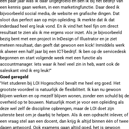
een paar jaar was ik daar uitgegroeid en ben ik bij het bedrijf van
een kennis gaan werken, in een marketingfunctie. Daar deed ik
bijvoorbeeld social media, de website en grafische dingen. Dat
sloot dus perfect aan op mijn opleiding. Ik merkte dat ik dat
inderdaad heel erg leuk vond. En ik vind het heel fijn om direct
resultaat te zien als ik me ergens voor inzet. Als je bijvoorbeeld
bezig bent met een project in InDesign of Illustrator en je ziet
meteen resultaat, dan geeft dat gewoon een kick! Inmiddels werk
ik alweer een half jaar bij een ICT-bedrijf. Ik ben op de servicedesk
begonnen en start volgende week met een functie als
accountmanager. Iets waar ik heel veel zin in heb, want ook de
saleskant vind ik erg leuk!”
Goed geregeld
"Het studeren bij LOI Hogeschool bevalt me heel erg goed. Het
grootste voordeel is natuurlijk de flexibiliteit. Ik kan nu gewoon
blijven werken en op mezelf blijven wonen, zonder een schuld bij de
overheid op te bouwen. Natuurlijk moet je voor een opleiding als
deze wel zelf de discipline opbrengen, maar de LOI doet zijn
uiterste best om je daarbij te helpen. Als ik een opdracht inlever, of
een vraag stel aan een docent, dan krijg ik altijd binnen één of twee
dagen antwoord. Ook examens gaan altijd goed, het is gewoon