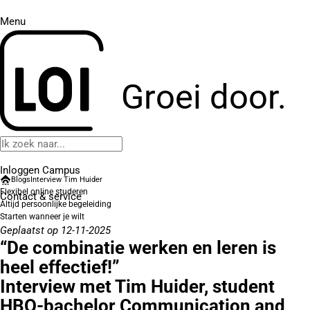
Menu
Groei door.
Inloggen Campus
Blogs
Interview Tim Huider
Flexibel online studeren
Contact
& service
Altijd persoonlijke begeleiding
Starten wanneer je wilt
Geplaatst op 12-11-2025
“De combinatie werken en leren is
heel effectief!”
Interview met Tim Huider, student
HBO-bachelor Communication and