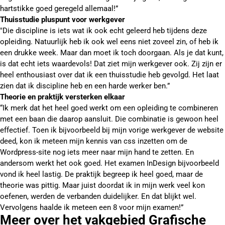
hartstikke goed geregeld allemaal!”
Thuisstudie pluspunt voor werkgever
"Die discipline is iets wat ik ook echt geleerd heb tijdens deze
opleiding. Natuurlijk heb ik ook wel eens niet zoveel zin, of heb ik
een drukke week. Maar dan moet ik toch doorgaan. Als je dat kunt,
is dat echt iets waardevols! Dat ziet mijn werkgever ook. Zij zijn er
heel enthousiast over dat ik een thuisstudie heb gevolgd. Het laat
zien dat ik discipline heb en een harde werker ben.”
Theorie en praktijk versterken elkaar
“Ik merk dat het heel goed werkt om een opleiding te combineren
met een baan die daarop aansluit. Die combinatie is gewoon heel
effectief. Toen ik bijvoorbeeld bij mijn vorige werkgever de website
deed, kon ik meteen mijn kennis van css inzetten om de
Wordpress-site nog iets meer naar mijn hand te zetten. En
andersom werkt het ook goed. Het examen InDesign bijvoorbeeld
vond ik heel lastig. De praktijk begreep ik heel goed, maar de
theorie was pittig. Maar juist doordat ik in mijn werk veel kon
oefenen, werden de verbanden duidelijker. En dat blijkt wel.
Vervolgens haalde ik meteen een 8 voor mijn examen!”
Meer over het vakgebied Grafische