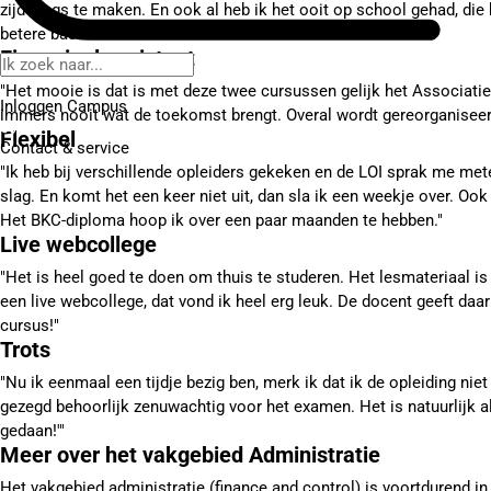
zijdelings te maken. En ook al heb ik het ooit op school gehad, die
betere basis."
Financieel assistent
"Het mooie is dat is met deze twee cursussen gelijk het Associatied
Inloggen Campus
immers nooit wat de toekomst brengt. Overal wordt gereorganiseerd. 
Flexibel
Contact
& service
"Ik heb bij verschillende opleiders gekeken en de LOI sprak me meteen 
slag. En komt het een keer niet uit, dan sla ik een weekje over. Oo
Het BKC-diploma hoop ik over een paar maanden te hebben."
Live webcollege
"Het is heel goed te doen om thuis te studeren. Het lesmateriaal i
een live webcollege, dat vond ik heel erg leuk. De docent geeft da
cursus!"
Trots
"Nu ik eenmaal een tijdje bezig ben, merk ik dat ik de opleiding nie
gezegd behoorlijk zenuwachtig voor het examen. Het is natuurlijk al
gedaan!'"
Meer over het vakgebied Administratie
Het vakgebied administratie (finance and control) is voortdurend i