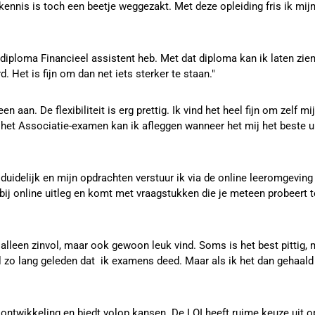
 kennis is toch een beetje weggezakt. Met deze opleiding fris ik mij
iploma Financieel assistent heb. Met dat diploma kan ik laten zien d
Het is fijn om dan net iets sterker te staan."
aan. De flexibiliteit is erg prettig. Ik vind het heel fijn om zelf mij
k het Associatie-examen kan ik afleggen wanneer het mij het beste u
s duidelijk en mijn opdrachten verstuur ik via de online leeromgev
arbij online uitleg en komt met vraagstukken die je meteen probeer
t alleen zinvol, maar ook gewoon leuk vind. Soms is het best pittig,
 zo lang geleden dat ik examens deed. Maar als ik het dan gehaald h
n ontwikkeling en biedt volop kansen. De LOI heeft ruime keuze uit 