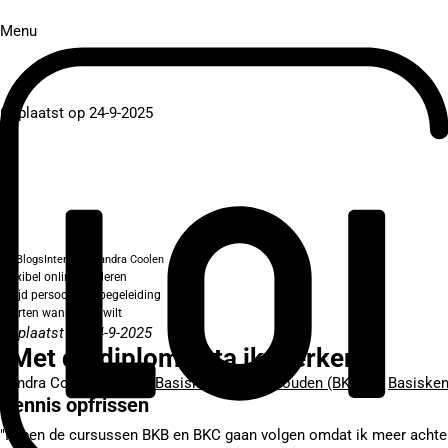
Menu
Geplaatst op 24-9-2025
Blogs
Interview Sandra Coolen
Flexibel online studeren
Altijd persoonlijke begeleiding
Starten wanneer je wilt
Geplaatst op 24-9-2025
“Met dit diploma sta ik sterker.”
Sandra Coolen, cursist
Basiskennis Boekhouden (BKB)
en
Basisken
Kennis opfrissen
"Ik ben de cursussen BKB en BKC gaan volgen omdat ik meer achterg