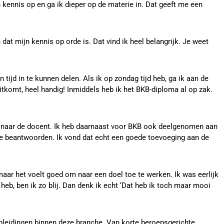
n kennis op en ga ik dieper op de materie in. Dat geeft me een
at mijn kennis op orde is. Dat vind ik heel belangrijk. Je weet
n tijd in te kunnen delen. Als ik op zondag tijd heb, ga ik aan de
itkomt, heel handig! Inmiddels heb ik het BKB-diploma al op zak.
ing naar de docent. Ik heb daarnaast voor BKB ook deelgenomen aan
t te beantwoorden. Ik vond dat echt een goede toevoeging aan de
 maar het voelt goed om naar een doel toe te werken. Ik was eerlijk
eb, ben ik zo blij. Dan denk ik echt ‘Dat heb ik toch maar mooi
opleidingen binnen deze branche. Van korte beroepsgerichte