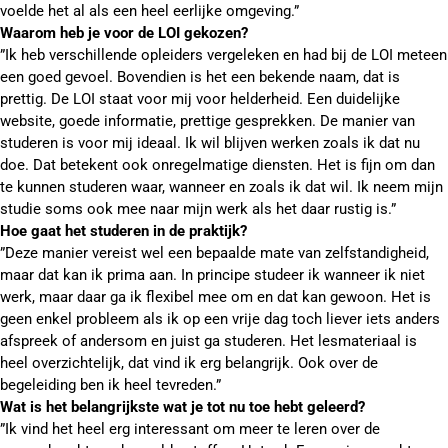
voelde het al als een heel eerlijke omgeving.”
Waarom heb je voor de LOI gekozen?
”Ik heb verschillende opleiders vergeleken en had bij de LOI meteen
een goed gevoel. Bovendien is het een bekende naam, dat is
prettig. De LOI staat voor mij voor helderheid. Een duidelijke
website, goede informatie, prettige gesprekken. De manier van
studeren is voor mij ideaal. Ik wil blijven werken zoals ik dat nu
doe. Dat betekent ook onregelmatige diensten. Het is fijn om dan
te kunnen studeren waar, wanneer en zoals ik dat wil. Ik neem mijn
studie soms ook mee naar mijn werk als het daar rustig is.”
Hoe gaat het studeren in de praktijk?
”Deze manier vereist wel een bepaalde mate van zelfstandigheid,
maar dat kan ik prima aan. In principe studeer ik wanneer ik niet
werk, maar daar ga ik flexibel mee om en dat kan gewoon. Het is
geen enkel probleem als ik op een vrije dag toch liever iets anders
afspreek of andersom en juist ga studeren. Het lesmateriaal is
heel overzichtelijk, dat vind ik erg belangrijk. Ook over de
begeleiding ben ik heel tevreden.”
Wat is het belangrijkste wat je tot nu toe hebt geleerd?
”Ik vind het heel erg interessant om meer te leren over de