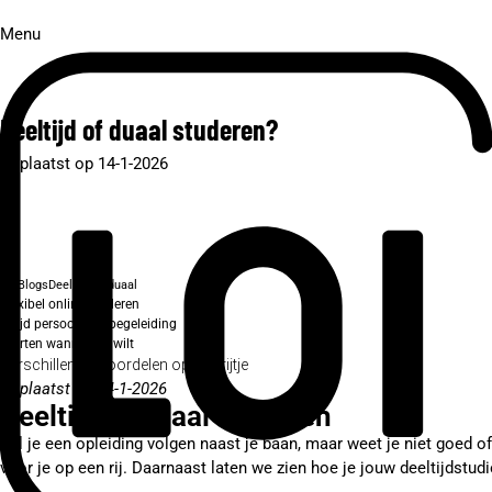
Menu
Deeltijd of duaal studeren?
Geplaatst op 14-1-2026
Blogs
Deeltijd of duaal
Flexibel online studeren
Altijd persoonlijke begeleiding
Starten wanneer je wilt
Verschillen en voordelen op een rijtje
Geplaatst op 14-1-2026
Deeltijd of duaal studeren
Wil je een opleiding volgen naast je baan, maar weet je niet goed 
voor je op een rij. Daarnaast laten we zien hoe je jouw deeltijdstudi