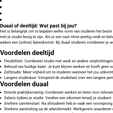
Duaal of deeltijd: Wat past bij jou?
Het is belangrijk om te bepalen welke vorm van studeren het beste b
met je studie bezig te zijn. Als je een vast ritme prettig vindt en b
weken een (online) bijeenkomst. Bij duaal studeren combineer je we
Voordelen deeltijd
Flexibiliteit: Combineer studie met werk en andere verplichtinge
Behoud van huidige baan: Je kunt blijven werken en hoeft geen sala
Zelfstudie: Meer vrijheid om te studeren wanneer het jou uitkomt
Langere studieduur: Verspreid de studielast over een langere per
Voordelen duaal
Directe praktijkervaring: Combineer werken en leren voor relevant
Salaris tijdens je studie: Verdien een inkomen terwijl je studeert.
Snellere carrièrestart: Na afstuderen heb je vaak een voorsprong
Sterkere aansluiting op de arbeidsmarkt: Werkgevers waarderen d