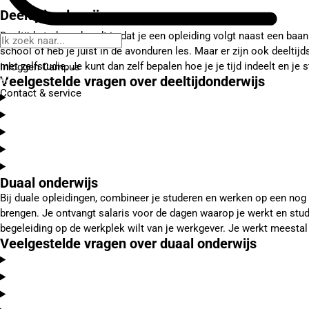
Deeltijdonderwijs
Deeltijd studeren houdt in dat je een opleiding volgt naast een baa
school of heb je juist in de avonduren les. Maar er zijn ook deeltij
met zelfstudie. Je kunt dan zelf bepalen hoe je je tijd indeelt en 
Inloggen Campus
Veelgestelde vragen over deeltijdonderwijs
Contact
& service
Duaal onderwijs
Bij duale opleidingen, combineer je studeren en werken op een nog int
brengen. Je ontvangt salaris voor de dagen waarop je werkt en studi
begeleiding op de werkplek wilt van je werkgever. Je werkt meestal
Veelgestelde vragen over duaal onderwijs