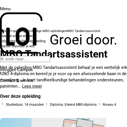
Menu
MBO-opleidingen
Volledige MBO-opleidingen
MBO Tandartsassistent
Groei door.
Flexibel online studeren
Altijd persoonlijke begeleiding
Starten wanneer je wilt
MBO Tandartsassistent
Met de opleiding MBO Tandartsassistent behaal je een wettelijk er
Inloggen Campus
MBO 4-diploma en bereid je je voor op een afwisselende baan in de
mondzorg. Je leert tandheelkundige behandelingen ondersteunen,
Contact
& service
patiënten...
Lees meer
Over deze opleiding
Studieduur: 18 maanden
Diploma: Erkend MBO-diploma
Niveau 4