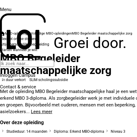
Menu
MBO-opleidingen
Volledige MBO-opleidingen
MBO Begeleider maatschappelijke zorg
Groei door.
Flexibel online studeren
Altijd persoonlijke begeleiding
Starten wanneer je wilt
MBO Begeleider
maatschappelijke zorg
Inloggen Campus
In duur verkort
SLIM scholingssubsidie
Contact
& service
Met de opleiding MBO Begeleider maatschappelijke haal je een wett
erkend MBO 3-diploma. Als zorgbegeleider werk je met individuele 
en groepen. Bijvoorbeeld met ouderen, mensen met een beperking,
asielzoekers...
Lees meer
Over deze opleiding
Studieduur: 14 maanden
Diploma: Erkend MBO-diploma
Niveau 3