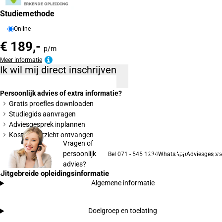
Studiemethode
Online
€ 189,-
p/m
Meer informatie
Ik wil mij direct inschrijven
Persoonlijk advies of extra informatie?
Gratis proefles downloaden
Studiegids aanvragen
Adviesgesprek inplannen
Kostenoverzicht ontvangen
Vragen of
persoonlijk
Bel 071 - 545 1234
WhatsApp
Adviesgespre
advies?
Uitgebreide opleidingsinformatie
Algemene informatie
Doelgroep en toelating