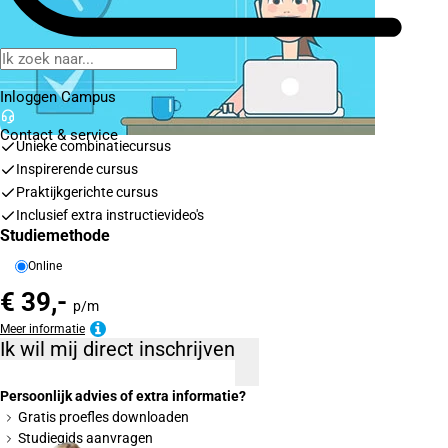
Inloggen Campus
Contact
& service
Unieke combinatiecursus
Inspirerende cursus
Praktijkgerichte cursus
Inclusief extra instructievideo's
Studiemethode
Online
€ 39,-
p/m
Meer informatie
Ik wil mij direct inschrijven
Persoonlijk advies of extra informatie?
Gratis proefles downloaden
Studiegids aanvragen