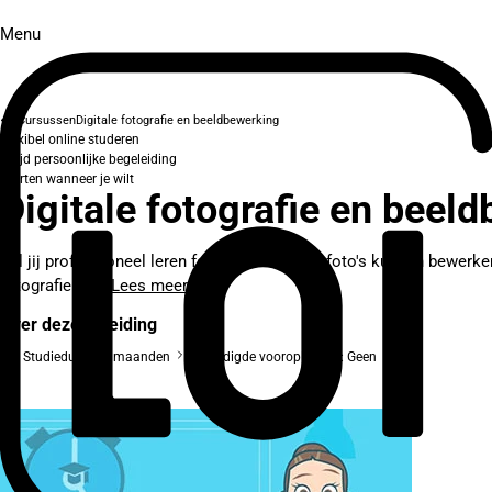
Menu
Cursussen
Digitale fotografie en beeldbewerking
Flexibel online studeren
Altijd persoonlijke begeleiding
Starten wanneer je wilt
Digitale fotografie en beel
Wil jij professioneel leren fotograferen en je foto's kunnen bewer
fotografie en...
Lees meer
Over deze opleiding
Studieduur: 12 maanden
Benodigde vooropleiding: Geen