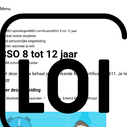
Menu
MBO-opleidingen
MBO-certificaten
BSO 8 tot 12 jaar
Flexibel online studeren
Altijd persoonlijke begeleiding
Starten wanneer je wilt
BSO 8 tot 12 jaar
SLIM scholingssubsidie
Met deze cursus behaal je het erkende MBO-certificaat K0611. Je lee
meer
Over deze opleiding
Studieduur: 3 maanden
Diploma: Erkend MBO-certificaat