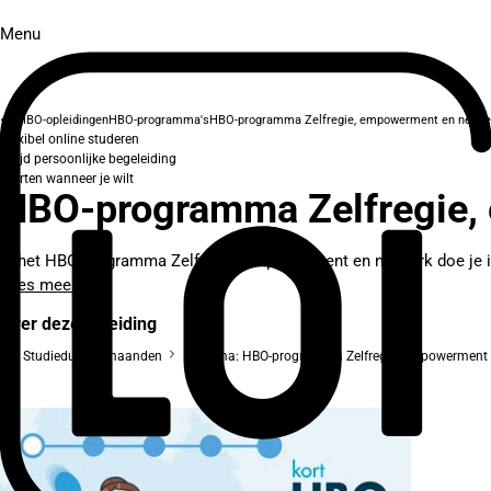
Menu
HBO-opleidingen
HBO-programma's
HBO-programma Zelfregie, empowerment en netwe
Flexibel online studeren
Altijd persoonlijke begeleiding
Starten wanneer je wilt
HBO-programma Zelfregie,
In het HBO-programma Zelfregie, empowerment en netwerk doe je in
Lees meer
Over deze opleiding
Studieduur: 2 maanden
Diploma: HBO-programma Zelfregie, empowerment 