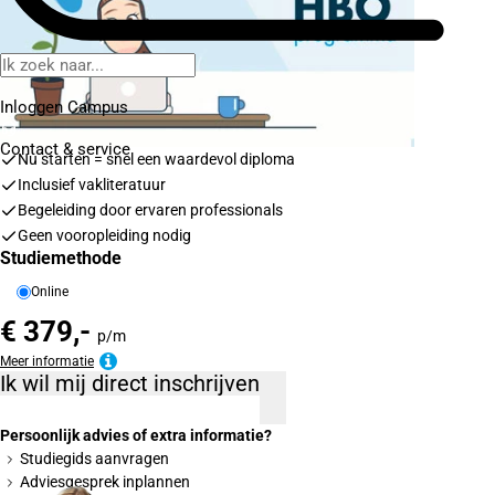
Inloggen Campus
Contact
& service
Nu starten = snel een waardevol diploma
Inclusief vakliteratuur
Begeleiding door ervaren professionals
Geen vooropleiding nodig
Studiemethode
Online
€ 379,-
p/m
Meer informatie
Ik wil mij direct inschrijven
Persoonlijk advies of extra informatie?
Studiegids aanvragen
Adviesgesprek inplannen