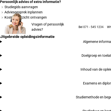
Persoonlijk advies of extra informatie?
Studiegids aanvragen
Adviesgesprek inplannen
Kostenoverzicht ontvangen
Vragen of persoonlijk
Bel 071 - 545 1234
Wh
advies?
Uitgebreide opleidingsinformatie
Algemene informa
Doelgroep en toela
Inhoud van de oplei
Examens en dipl
Studiemethode en bege
Studieduur en kos