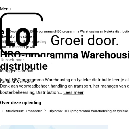
Menu
HBO-opleidingen
HBO-programma's
HBO-programma Warehousing en fysieke distributi
Groei door.
Flexibel online studeren
Altijd persoonlijke begeleiding
Starten wanneer je wilt
HBO-programma Warehousin
distributie
Inloggen Campus
In het HBO-programma Warehousing en fysieke distributie leer je a
Contact
& service
Denk aan voorraadbeheer, handling en transport, het managen van d
kostenbeheersing, Distribution...
Lees meer
Over deze opleiding
Studieduur: 3 maanden
Diploma: HBO-programma Warehousing en fysieke d