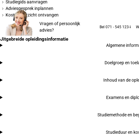
Studiegids aanvragen
Adviesgesprek inplannen
Kostenoverzicht ontvangen
Vragen of persoonlijk
Bel 071 - 545 1234
W
advies?
Uitgebreide opleidingsinformatie
Algemene inform
Doelgroep en toel
Inhoud van de ople
Examens en dip
Studiemethode en beg
Studieduur en ko