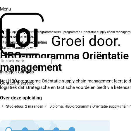
Menu
HBO-opleidingen
HBO-programma's
HBO-programma Oriëntatie supply chain managem
Groei door.
Flexibel online studeren
Altijd persoonlijke begeleiding
Starten wanneer je wilt
HBO-programma Oriëntatie 
management
Inloggen Campus
Het HBO-programma Oriëntatie supply chain management leert je d
Contact
& service
logistiek dat strategische en tactische voordelen biedt via ketensa
Over deze opleiding
Studieduur: 2 maanden
Diploma: HBO-programma Oriëntatie supply chai