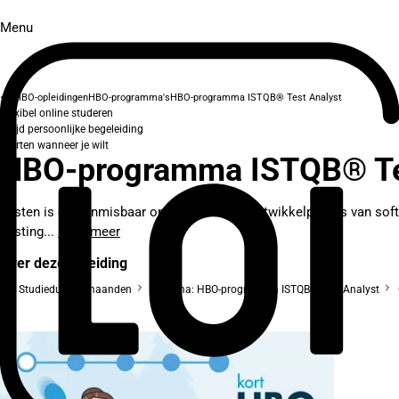
Menu
HBO-opleidingen
HBO-programma's
HBO-programma ISTQB® Test Analyst
Flexibel online studeren
Altijd persoonlijke begeleiding
Starten wanneer je wilt
HBO-programma ISTQB® Te
Testen is een onmisbaar onderdeel in het ontwikkelproces van soft
Testing...
Lees meer
Over deze opleiding
Studieduur: 3 maanden
Diploma: HBO-programma ISTQB® Test Analyst