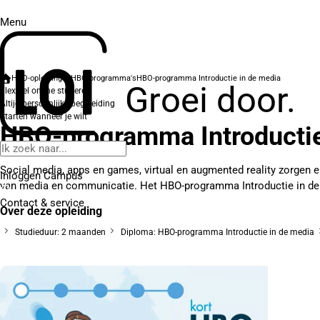
Menu
HBO-opleidingen
HBO-programma's
HBO-programma Introductie in de media
Groei door.
Flexibel online studeren
Altijd persoonlijke begeleiding
Starten wanneer je wilt
HBO-programma Introductie
Social media, apps en games, virtual en augmented reality zorgen 
Inloggen Campus
van media en communicatie. Het HBO-programma Introductie in de
Contact
& service
Over deze opleiding
Studieduur: 2 maanden
Diploma: HBO-programma Introductie in de media