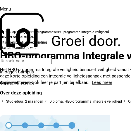
Menu
HBO-opleidingen
HBO-programma's
HBO-programma Integrale veiligheid
Groei door.
Flexibel online studeren
Altijd persoonlijke begeleiding
Starten wanneer je wilt
HBO-programma Integrale v
Het HBO-programma Integrale veiligheid benadert veiligheid vanuit v
Inloggen Campus
deze korte opleiding een integrale veiligheidsaanpak met passend
implementeren. Ook leer je partijen bij elkaar...
Lees meer
Contact
& service
Over deze opleiding
Studieduur: 2 maanden
Diploma: HBO-programma Integrale veiligheid
On