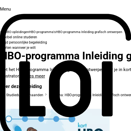
Menu
HBO-opleidingen
HBO-programma's
HBO-programma Inleiding grafisch ontwerpen
Flexibel online studeren
Altijd persoonlijke begeleiding
Starten wanneer je wilt
HBO-programma Inleiding g
Met het HBO-programma Inleiding grafisch ontwerpen leer je in kor
Illustrator....
Lees meer
Over deze opleiding
Studieduur: 3 maanden
Diploma: HBO-programma Inleiding grafisch ontwe