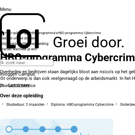
Menu
HBO-opleidingen
HBO-programma's
HBO-programma Cybercrime
Groei door.
Flexibel online studeren
Altijd persoonlijke begeleiding
Starten wanneer je wilt
HBO-programma Cybercrim
Overheden en bedrijven staan dagelijks bloot aan risico's op het g
Inloggen Campus
dit onderwerp is dan ook veelgevraagd op de arbeidsmarkt. In het
je...
Lees meer
Contact
& service
Over deze opleiding
Studieduur: 2 maanden
Diploma: HBO-programma Cybercrime
Onderdeel