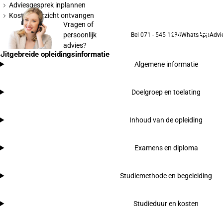
Adviesgesprek inplannen
Kostenoverzicht ontvangen
Vragen of
persoonlijk
Bel 071 - 545 1234
WhatsApp
Advi
advies?
Uitgebreide opleidingsinformatie
Algemene informatie
Doelgroep en toelating
Inhoud van de opleiding
Examens en diploma
Studiemethode en begeleiding
Studieduur en kosten