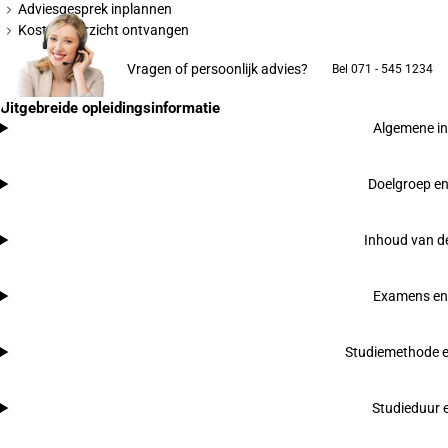
Adviesgesprek inplannen
Kostenoverzicht ontvangen
Vragen of persoonlijk advies?
Bel 071 - 545 1234
Uitgebreide opleidingsinformatie
Algemene in
Doelgroep en
Inhoud van de
Examens en
Studiemethode e
Studieduur 