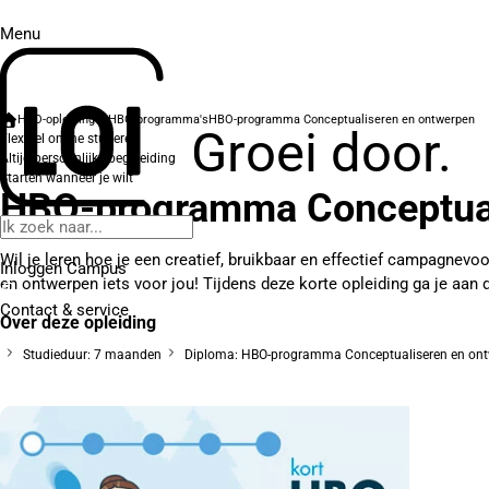
Menu
HBO-opleidingen
HBO-programma's
HBO-programma Conceptualiseren en ontwerpen
Groei door.
Flexibel online studeren
Altijd persoonlijke begeleiding
Starten wanneer je wilt
HBO-programma Conceptual
Wil je leren hoe je een creatief, bruikbaar en effectief campagne
Inloggen Campus
en ontwerpen iets voor jou! Tijdens deze korte opleiding ga je aan d
Contact
& service
Over deze opleiding
Studieduur: 7 maanden
Diploma: HBO-programma Conceptualiseren en on