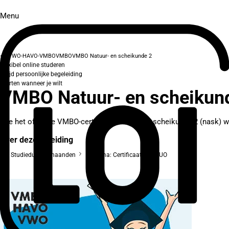
Menu
VWO-HAVO-VMBO
VMBO
VMBO Natuur- en scheikunde 2
Flexibel online studeren
Altijd persoonlijke begeleiding
Starten wanneer je wilt
VMBO Natuur- en scheikun
Wie het officiële VMBO-certificaat natuur- en scheikunde 2 (nask) wi
Over deze opleiding
Studieduur: 6 maanden
Diploma: Certificaat van DUO