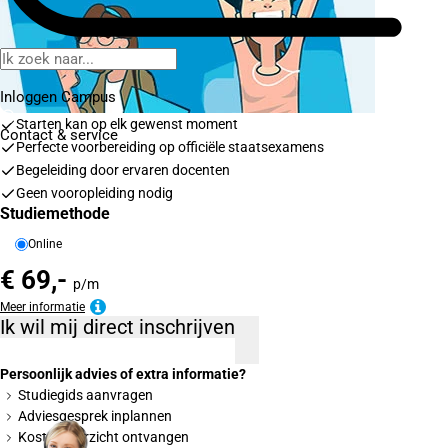
Inloggen Campus
Starten kan op elk gewenst moment
Contact
& service
Perfecte voorbereiding op officiële staatsexamens
Begeleiding door ervaren docenten
Geen vooropleiding nodig
Studiemethode
Online
€ 69,-
p/m
Meer informatie
Ik wil mij direct inschrijven
Persoonlijk advies of extra informatie?
Studiegids aanvragen
Adviesgesprek inplannen
Kostenoverzicht ontvangen