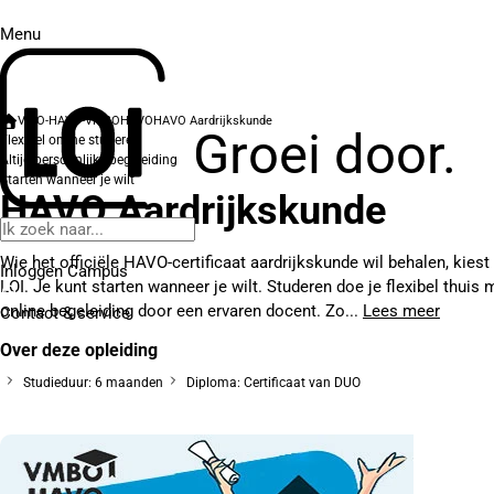
Menu
VWO-HAVO-VMBO
HAVO
HAVO Aardrijkskunde
Groei door.
Flexibel online studeren
Altijd persoonlijke begeleiding
Starten wanneer je wilt
HAVO Aardrijkskunde
Wie het officiële HAVO-certificaat aardrijkskunde wil behalen, kiest
Inloggen Campus
LOI. Je kunt starten wanneer je wilt. Studeren doe je flexibel thuis 
online begeleiding door een ervaren docent. Zo...
Lees meer
Contact
& service
Over deze opleiding
Studieduur: 6 maanden
Diploma: Certificaat van DUO