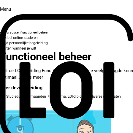
Menu
Cursussen
Functioneel beheer
Flexibel online studeren
Altijd persoonlijke begeleiding
Starten wanneer je wilt
Functioneel beheer
Met de LOI-opleiding Functioneel beheer doe je veelgevraagde kenni
optimaal...
Lees meer
Over deze opleiding
Studieduur: 10 maanden
Diploma: LOI-diploma + diverse certificaten