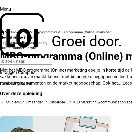
Menu
MBO-opleidingen
MBO-programma's
MBO-programma (Online) marketing
Groei door.
Flexibel online studeren
Altijd persoonlijke begeleiding
Starten wanneer je wilt
MBO-programma (Online) m
Met het MBO-programma (Online) marketing doe je in korte tijd de 
Inloggen Campus
vakkennis op. Je maakt kennis met belangrijke begrippen en leert 
marketinginstrumenten en de marketingboodschap. Ook het...
Lees
Contact
& service
Over deze opleiding
Studieduur: 3 maanden
Onderdeel uit: MBO Marketing & communication spec