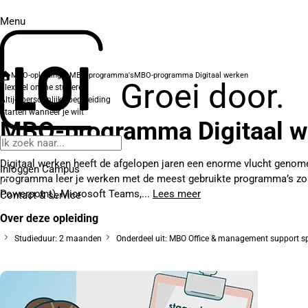
Menu
MBO-opleidingen
MBO-programma's
MBO-programma Digitaal werken
Groei door.
Flexibel online studeren
Altijd persoonlijke begeleiding
Starten wanneer je wilt
MBO-programma Digitaal w
Digitaal werken heeft de afgelopen jaren een enorme vlucht genome
Inloggen Campus
programma leer je werken met de meest gebruikte programma’s zoa
Powerpoint), Microsoft Teams,...
Lees meer
Contact
& service
Over deze opleiding
Studieduur: 2 maanden
Onderdeel uit: MBO Office & management support sp