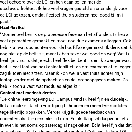
veel gehoord over de LOI en ben gaan bellen met de
studievoorlichters. Ik heb veel vragen gesteld en uiteindelijk voor
de LOI gekozen, omdat flexibel thuis studeren heel goed bij mij
past!”
Heel flexibel
“Momenteel ben ik de propedeuse fase aan het afronden. Ik heb al
veel opdrachten gemaakt en moet nog drie examens afleggen. Ook
heb ik al wat opdrachten voor de hoofdfase gemaakt. Ik denk dat ik
nog niet op de helft zit, maar ik ben zeker wel goed op weg! Wat ik
heel fijn vind, is dat je echt heel flexibel bent! Toen ik zwanger was,
had ik veel last van bekkeninstabiliteit en om examens af te leggen
zag ik toen niet zitten. Maar ik kon wél alvast thuis achter mijn
laptop verder met de opdrachten en de inzendopgaven maken. Zo
heb ik toch alvast wat modules afgetikt!”
Contact met medestudenten
“De online leeromgeving LOI Campus vind ik heel fijn en duidelijk.
Ik kan makkelijk mijn voortgang bijhouden en meerdere modules
tegelijkertijd oppakken. Verder krijg ik goede feedback van
docenten als ik ergens niet uitkom. En als ik op vrijdagavond iets
inlever, is het soms op zaterdag al nagekeken. Echt heel fijn dat dat
zo snel gaat. Zo kun je gewoon lekker door! Ook ben ik door LOI