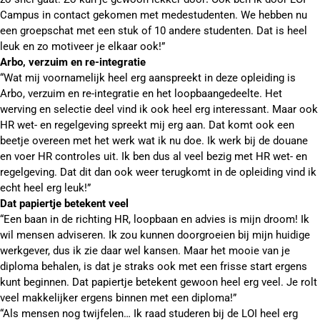
Campus in contact gekomen met medestudenten. We hebben nu
een groepschat met een stuk of 10 andere studenten. Dat is heel
leuk en zo motiveer je elkaar ook!”
Arbo, verzuim en re-integratie
“Wat mij voornamelijk heel erg aanspreekt in deze opleiding is
Arbo, verzuim en re-integratie en het loopbaangedeelte. Het
werving en selectie deel vind ik ook heel erg interessant. Maar ook
HR wet- en regelgeving spreekt mij erg aan. Dat komt ook een
beetje overeen met het werk wat ik nu doe. Ik werk bij de douane
en voer HR controles uit. Ik ben dus al veel bezig met HR wet- en
regelgeving. Dat dit dan ook weer terugkomt in de opleiding vind ik
echt heel erg leuk!”
Dat papiertje betekent veel
“Een baan in de richting HR, loopbaan en advies is mijn droom! Ik
wil mensen adviseren. Ik zou kunnen doorgroeien bij mijn huidige
werkgever, dus ik zie daar wel kansen. Maar het mooie van je
diploma behalen, is dat je straks ook met een frisse start ergens
kunt beginnen. Dat papiertje betekent gewoon heel erg veel. Je rolt
veel makkelijker ergens binnen met een diploma!”
“Als mensen nog twijfelen… Ik raad studeren bij de LOI heel erg