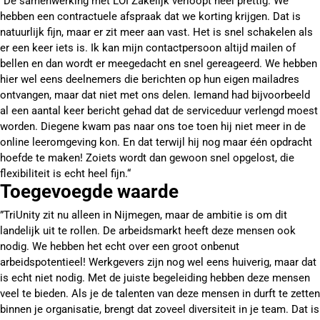
”De samenwerking met LOI Zakelijk verloopt heel prettig. We
hebben een contractuele afspraak dat we korting krijgen. Dat is
natuurlijk fijn, maar er zit meer aan vast. Het is snel schakelen als
er een keer iets is. Ik kan mijn contactpersoon altijd mailen of
bellen en dan wordt er meegedacht en snel gereageerd. We hebben
hier wel eens deelnemers die berichten op hun eigen mailadres
ontvangen, maar dat niet met ons delen. Iemand had bijvoorbeeld
al een aantal keer bericht gehad dat de serviceduur verlengd moest
worden. Diegene kwam pas naar ons toe toen hij niet meer in de
online leeromgeving kon. En dat terwijl hij nog maar één opdracht
hoefde te maken! Zoiets wordt dan gewoon snel opgelost, die
flexibiliteit is echt heel fijn.“
Toegevoegde waarde
”TriUnity zit nu alleen in Nijmegen, maar de ambitie is om dit
landelijk uit te rollen. De arbeidsmarkt heeft deze mensen ook
nodig. We hebben het echt over een groot onbenut
arbeidspotentieel! Werkgevers zijn nog wel eens huiverig, maar dat
is echt niet nodig. Met de juiste begeleiding hebben deze mensen
veel te bieden. Als je de talenten van deze mensen in durft te zetten
binnen je organisatie, brengt dat zoveel diversiteit in je team. Dat is