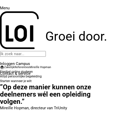
Menu
Groei door.
Inloggen Campus
Zakelijk
Referenties
Mireille Hopman
Flexibel online studeren
Contact
& service
Altijd persoonlijke begeleiding
Starten wanneer je wilt
”Op deze manier kunnen onze
deelnemers wél een opleiding
volgen.”
Mireille Hopman, directeur van TriUnity