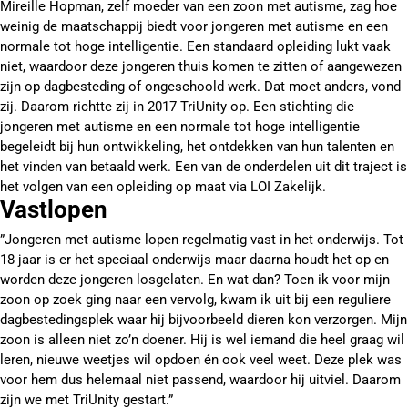
Mireille Hopman, zelf moeder van een zoon met autisme, zag hoe
weinig de maatschappij biedt voor jongeren met autisme en een
normale tot hoge intelligentie. Een standaard opleiding lukt vaak
niet, waardoor deze jongeren thuis komen te zitten of aangewezen
zijn op dagbesteding of ongeschoold werk. Dat moet anders, vond
zij. Daarom richtte zij in 2017 TriUnity op. Een stichting die
jongeren met autisme en een normale tot hoge intelligentie
begeleidt bij hun ontwikkeling, het ontdekken van hun talenten en
het vinden van betaald werk. Een van de onderdelen uit dit traject is
het volgen van een opleiding op maat via LOI Zakelijk.
Vastlopen
”Jongeren met autisme lopen regelmatig vast in het onderwijs. Tot
18 jaar is er het speciaal onderwijs maar daarna houdt het op en
worden deze jongeren losgelaten. En wat dan? Toen ik voor mijn
zoon op zoek ging naar een vervolg, kwam ik uit bij een reguliere
dagbestedingsplek waar hij bijvoorbeeld dieren kon verzorgen. Mijn
zoon is alleen niet zo’n doener. Hij is wel iemand die heel graag wil
leren, nieuwe weetjes wil opdoen én ook veel weet. Deze plek was
voor hem dus helemaal niet passend, waardoor hij uitviel. Daarom
zijn we met TriUnity gestart.”