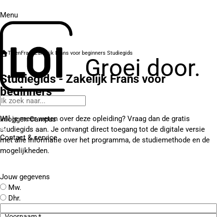
Menu
Talen
Frans
Zakelijk Frans voor beginners
Studiegids
Groei door.
Studiegids - Zakelijk Frans voor
beginners
Wil je meer weten over deze opleiding? Vraag dan de gratis
Inloggen Campus
studiegids aan. Je ontvangt direct toegang tot de digitale versie
Contact
& service
met alle informatie over het programma, de studiemethode en de
mogelijkheden.
Jouw gegevens
Mw.
Dhr.
Voornaam *