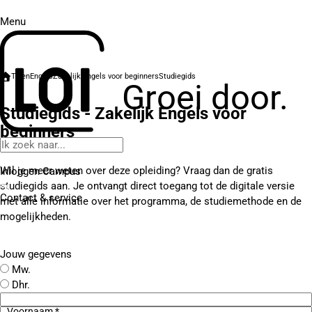
Menu
Talen
Engels
Zakelijk Engels voor beginners
Studiegids
Groei door.
Studiegids - Zakelijk Engels voor
beginners
Wil je meer weten over deze opleiding? Vraag dan de gratis
Inloggen Campus
studiegids aan. Je ontvangt direct toegang tot de digitale versie
Contact
& service
met alle informatie over het programma, de studiemethode en de
mogelijkheden.
Jouw gegevens
Mw.
Dhr.
Voornaam *