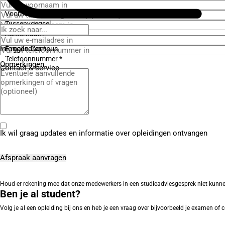
Voornaam *
Tussenvoegsel
Achternaam *
Inloggen Campus
E-mailadres *
Telefoonnummer *
Opmerkingen
Contact
& service
Ik wil graag updates en informatie over opleidingen ontvangen
Houd er rekening mee dat onze medewerkers in een studieadviesgesprek niet kunnen ing
Ben je al student?
Volg je al een opleiding bij ons en heb je een vraag over bijvoorbeeld je examen o