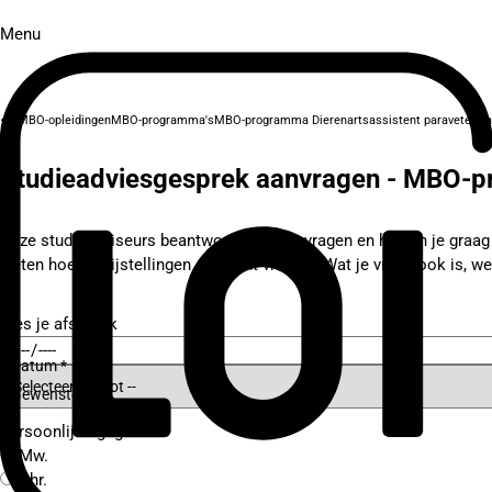
Menu
MBO-opleidingen
MBO-programma's
MBO-programma Dierenartsassistent paraveterina
Studieadviesgesprek aanvragen - MBO-pr
Onze studieadviseurs beantwoorden al je vragen en helpen je graag bi
weten hoe je vrijstellingen aan kunt vragen? Wat je vraag ook is, we
Kies je afspraak
Datum *
Gewenste tijd *
Persoonlijke gegevens
Mw.
Dhr.