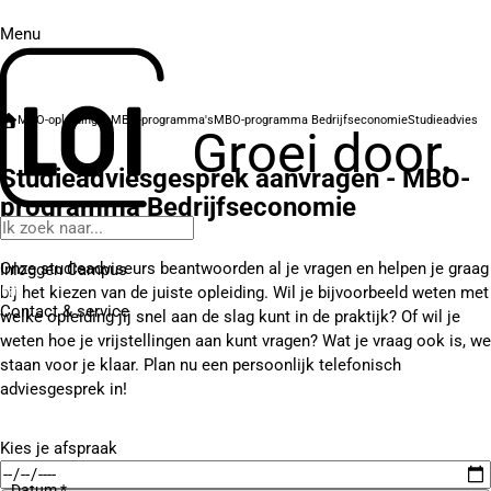
Menu
MBO-opleidingen
MBO-programma's
MBO-programma Bedrijfseconomie
Studieadvies
Groei door.
Studieadviesgesprek aanvragen - MBO-
programma Bedrijfseconomie
Onze studieadviseurs beantwoorden al je vragen en helpen je graag
Inloggen Campus
bij het kiezen van de juiste opleiding. Wil je bijvoorbeeld weten met
Contact
& service
welke opleiding jij snel aan de slag kunt in de praktijk? Of wil je
weten hoe je vrijstellingen aan kunt vragen? Wat je vraag ook is, we
staan voor je klaar. Plan nu een persoonlijk telefonisch
adviesgesprek in!
Kies je afspraak
Datum *