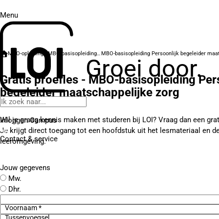
Menu
MBO-opleidingen
MBO-basisopleidingen
Groei door.
Gratis proefles - MBO-basisopleiding Per
begeleider maatschappelijke zorg
Wil je graag kennis maken met studeren bij LOI? Vraag dan een grat
Inloggen Campus
Je krijgt direct toegang tot een hoofdstuk uit het lesmateriaal en d
Contact
& service
leeromgeving.
Jouw gegevens
Mw.
Dhr.
Voornaam *
Tussenvoegsel