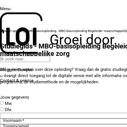
Menu
MBO-opleidingen
MBO-basisopleidingen
Groei door.
Studiegids - MBO-basisopleiding Begelei
maatschappelijke zorg
Wil je meer weten over deze opleiding? Vraag dan de gratis studieg
Inloggen Campus
ontvangt direct toegang tot de digitale versie met alle informatie o
Contact
& service
programma, de studiemethode en de mogelijkheden.
Jouw gegevens
Mw.
Dhr.
Voornaam *
Tussenvoegsel